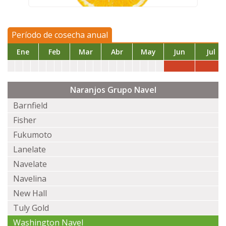
Período de cosecha anual
Ene
Feb
Mar
Abr
May
Jun
Jul
Naranjos Grupo Navel
Barnfield
Fisher
Fukumoto
Lanelate
Navelate
Navelina
New Hall
Tuly Gold
Washington Navel