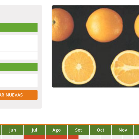
AR NUEVAS
Jun
Jul
Ago
Set
Oct
Nov