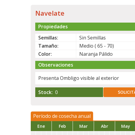
Navelate
Propiedades
Semillas:
Sin Semillas
Tamaño:
Medio ( 65 - 70)
Color:
Naranja Pálido
Observaciones
Presenta Ombligo visible al exterior
Stock:
0
SOLICIT
Período de cosecha anual
Ene
Feb
Mar
Abr
May