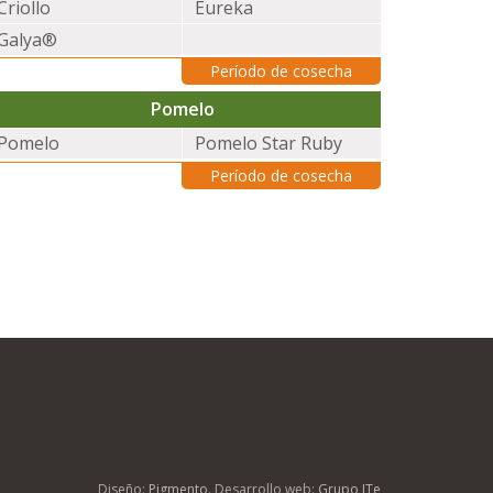
Criollo
Eureka
Galya®
Período de cosecha
Pomelo
Pomelo
Pomelo Star Ruby
Período de cosecha
Diseño:
Pigmento
. Desarrollo web:
Grupo ITe