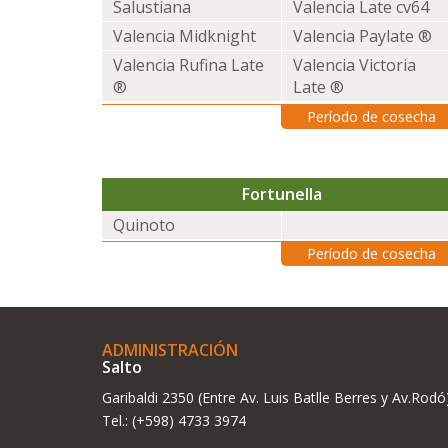
Salustiana
Valencia Late cv64
Valencia Midknight
Valencia Paylate ®
Valencia Rufina Late
Valencia Victoria
®
Late ®
Período de cosecha
Fortunella
Quinoto
Período de cosecha
ADMINISTRACIÓN
Salto
Garibaldi 2350 (Entre Av. Luis Batlle Berres y Av.Rodó
Tel.: (+598) 4733 3974