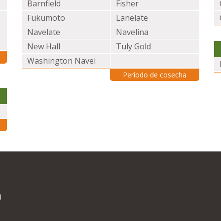
Barnfield
Fisher
Fukumoto
Lanelate
Navelate
Navelina
New Hall
Tuly Gold
Washington Navel
Período de cosecha
)