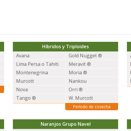
Híbridos y Triploides
Avana
Gold Nugget ®
Lima Persa o Tahiti
Meravit ®
Montenegrina
Moria ®
Murcott
Nankou
Nova
Orri ®
Tango ®
W. Murcott
Período de cosecha
Naranjos Grupo Navel