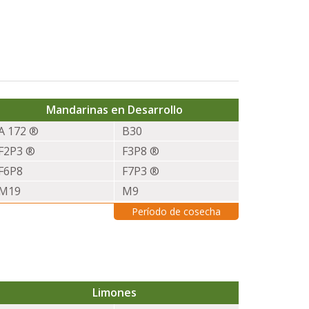
Mandarinas en Desarrollo
A 172 ®
B30
F2P3 ®
F3P8 ®
F6P8
F7P3 ®
M19
M9
Período de cosecha
Limones